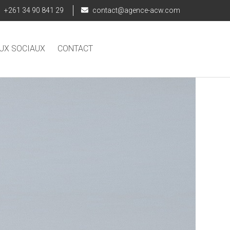
+261 34 90 841 29
contact@agence-acw.com
UX SOCIAUX
CONTACT